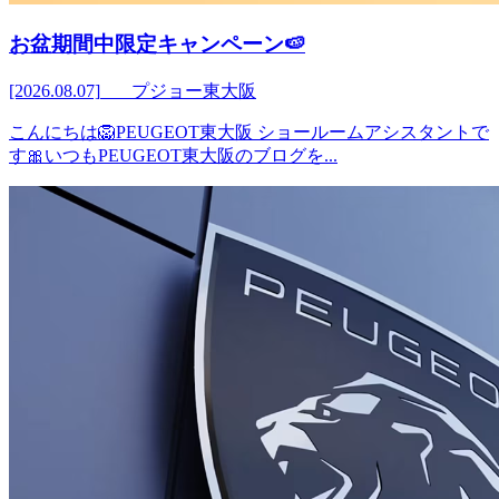
お盆期間中限定キャンペーン🍉
[2026.08.07]
プジョー東大阪
こんにちは🦁PEUGEOT東大阪 ショールームアシスタントで
す🎀いつもPEUGEOT東大阪のブログを...