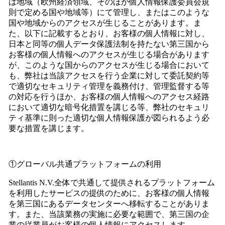
は地域（欧州経済領域、そのほか個人情報保護委員会規
則で定める国や地域等）にて管理し、またはこのような
国や地域からのアクセスが生じることがあります。ま
た、以下に記載するとおり、お客様の個人情報に対し、
日本と同等の個人データ保護法制を持たない第三国から
お客様の個人情報へのアクセスが生じる場合があります
が、このような国からのアクセスが生じる場合において
も、弊社は当該アクセスを行う企業に対して委託契約等
で適切なセキュリティ管理を義務付け、管理監督する等
の対応を行うほか、お客様の個人情報へのアクセス経路
において適切な暗号化措置を講じる等、弊社のセキュリ
ティ基準に則った適切な個人情報保護が図られるよう必
要な措置を講じます。
①グローバル共通プラットフォームの利用
Stellantis N.V.全体で共通して提供されるプラットフォーム
を利用したサービスの提供のために、お客様の個人情報
を第三国にあるデータセンターへ移転することがありま
す。また、当該業務の実施に必要な範囲で、第三国の企
業の従業員がお客様の個人情報にアクセスします。