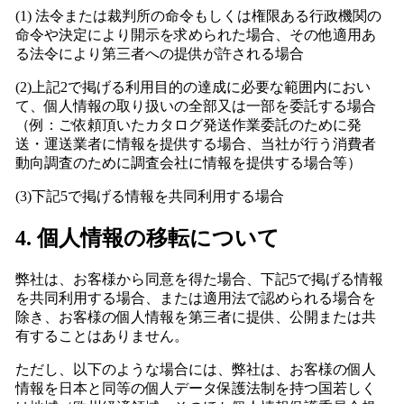
(1) 法令または裁判所の命令もしくは権限ある行政機関の
命令や決定により開示を求められた場合、その他適用あ
る法令により第三者への提供が許される場合
(2)上記2で掲げる利用目的の達成に必要な範囲内におい
て、個人情報の取り扱いの全部又は一部を委託する場合
（例：ご依頼頂いたカタログ発送作業委託のために
発
送・運送業者に情報を提供する
場合、当社が行う消費者
動向調査のために調査会社に情報を提供する場合等）
(3)下記5で掲げる情報を共同利用する場合
4. 個人情報の移転について
弊社は、お客様から同意を得た場合、下記5で掲げる情報
を共同利用する場合、または適用法で認められる場合を
除き、お客様の個人情報を第三者に提供、公開または共
有することはありません。
ただし、以下のような場合には、弊社は、お客様の個人
情報を日本と同等の個人データ保護法制を持つ国若しく