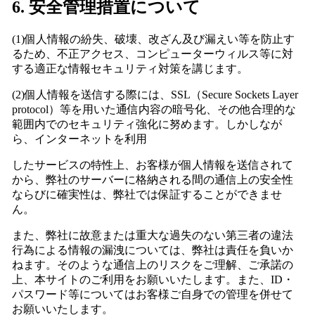
6. 安全管理措置について
(1)個人情報の紛失、破壊、改ざん及び漏えい等を防止す
るため、不正アクセス、コンピューターウィルス等に対
する適正な情報セキュリティ対策を講じます。
(2)個人情報を送信する際には、SSL（Secure Sockets Layer
protocol）等を用いた通信内容の暗号化、その他合理的な
範囲内でのセキュリティ強化に努めます。しかしなが
ら、
インターネットを利用
したサービスの特性上、お客様が個人情報を送信されて
から、弊社のサーバーに格納される間の通信上の安全性
ならびに確実性は、弊社では保証することができませ
ん。
また、弊社に故意または重大な過失のない第三者の違法
行為による情報の漏洩については、弊社は責任を負いか
ねます。そのような通信上のリスクをご理解、ご承諾の
上、本サイトのご利用を
お願いいたします。また、ID・
パスワード等についてはお客様ご自身での管理を併せて
お願いいたします。