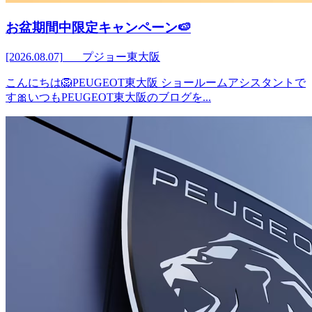
お盆期間中限定キャンペーン🍉
[2026.08.07]
プジョー東大阪
こんにちは🦁PEUGEOT東大阪 ショールームアシスタントで
す🎀いつもPEUGEOT東大阪のブログを...